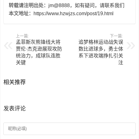
转载请注明出处：
jm@8888，如有疑问，请联系我们
本文地址：
https://www.hzwjzs.com/post/19.html
上一篇:
下一篇:
孟菲斯灰熊锋线大将
追梦格林运动战失误
贾伦·杰克逊展现攻防
数比进球多，勇士体
统治力，成球队连胜
系下进攻端挣扎引关
关键
注
相关推荐
发表评论