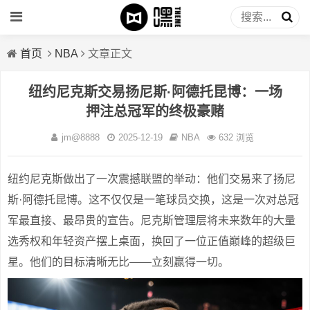
首页
NBA
文章正文
纽约尼克斯交易扬尼斯·阿德托昆博：一场
押注总冠军的终极豪赌
jm@8888
2025-12-19
NBA
632 浏览
纽约尼克斯做出了一次震撼联盟的举动：他们交易来了扬尼
斯·阿德托昆博。这不仅仅是一笔球员交换，这是一次对总冠
军最直接、最昂贵的宣告。尼克斯管理层将未来数年的大量
选秀权和年轻资产摆上桌面，换回了一位正值巅峰的超级巨
星。他们的目标清晰无比——立刻赢得一切。