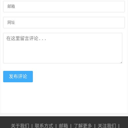
发布评论
关于我们
|
联系方式
|
邮箱
|
了解更多
|
关注我们
|